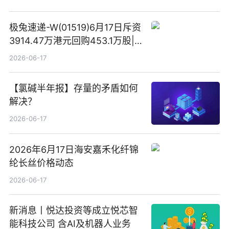
极兔速递-W(01519)6月17日斥资
3914.47万港元回购453.1万股|
焦点快报
2026-06-17
【氯碱半年报】存量的矛盾如何
解决？
2026-06-17
2026年6月17日海安嘉禾化纤锦
纶长丝价格动态
2026-06-17
新消息丨悦达投资等成立悦芯智
能科技公司 含AI及机器人业务