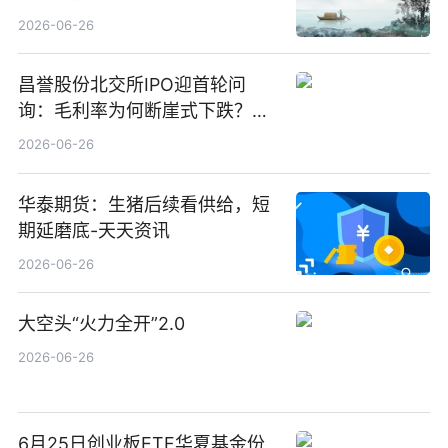
2026-06-26
昌誉股份北交所IPO迎首轮问
询：毛利率为何断崖式下跌？业
绩增长是否可持续？关联方是否
2026-06-26
存利益输送？|最新消息
华泰期货：生猪后续看供给，短
期延磨底-天天资讯
2026-06-26
大空头“火力全开”2.0
2026-06-26
6月25日创业板ETF华夏基金份