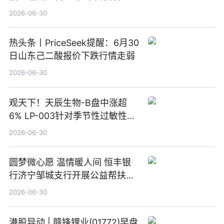
2026-06-30
热头条丨PriceSeek提醒：6月30
日山东己二酸报价下跌行情走弱
2026-06-30
观天下！天辰生物-B盘中涨超
6% LP-003针对季节性过敏性鼻
炎适应症III期临床试验达到主要
2026-06-30
终点
圆梦微心愿 温情暖人间 恒丰银
行济宁邹城支行开展公益帮扶活
动-观热点
2026-06-30
港股异动 | 赣锋锂业(01772)早盘