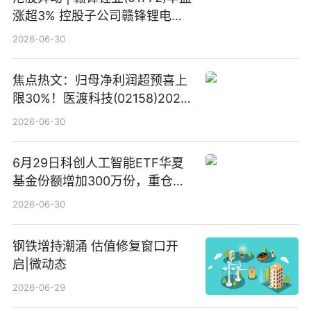
涨超3% 控股子公司赣锋锂电完
成20亿元增资扩股
2026-06-30
焦点热文：归母净利润超预喜上
限30%！医渡科技(02158)2026
财年扭亏为盈，经营性现金流转
2026-06-30
正
6月29日科创人工智能ETF华夏
基金份额增加300万份，重仓股
芯原股份、寒武纪、澜起科技_快
2026-06-30
讯
钢铁增持潮涌 估值修复窗口开
启|微动态
2026-06-29