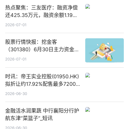
热点聚焦：三友医疗：融资净偿
还425.35万元，融资余额1.19亿
元
2026-07-01
股票行情快报：挖金客
（301380）6月30日主力资金净
买入385.83万元_头条焦点
2026-07-01
时讯：帝王实业控股(01950.HK)
拟折让约17.92%配售最多7200
万股配售股份
2026-06-30
金融活水润果蔬 中行襄阳分行护
航东津“菜篮子”_短讯
2026-06-30