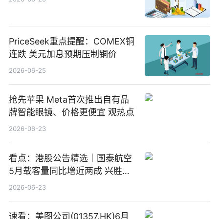
PriceSeek重点提醒：COMEX铜
连跌 美元加息预期压制铜价
2026-06-25
抢先苹果 Meta首次推出自有品
牌智能眼镜、价格更便宜 观热点
2026-06-23
看点：港股公告精选｜国泰航空
5月载客量同比增近两成 兴胜创
建预计上一财年亏损约9亿港元
2026-06-23
速看：美图公司(01357.HK)6月