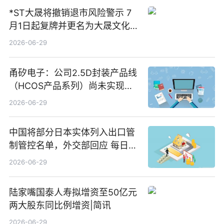
*ST大晟将撤销退市风险警示 7
月1日起复牌并更名为大晟文化
今日视点
2026-06-29
甬矽电子：公司2.5D封装产品线
（HCOS产品系列）尚未实现量
产 速看
2026-06-29
中国将部分日本实体列入出口管
制管控名单，外交部回应 每日速
递
2026-06-29
陆家嘴国泰人寿拟增资至50亿元
两大股东同比例增资|简讯
2026-06-29