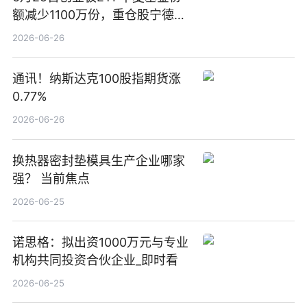
额减少1100万份，重仓股宁德时
代、中际旭创、新易盛
2026-06-26
通讯！纳斯达克100股指期货涨
0.77%
2026-06-26
换热器密封垫模具生产企业哪家
强？ 当前焦点
2026-06-25
诺思格：拟出资1000万元与专业
机构共同投资合伙企业_即时看
2026-06-25