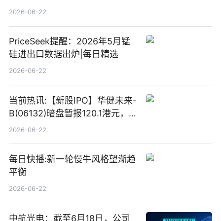
2026-06-22
PriceSeek提醒：2026年5月锰
硅进出口数据出炉|每日精选
2026-06-22
当前热讯:【新股IPO】华健未来-
B(06132)暗盘暂报120.1港元，
较招股价高46.82%
2026-06-22
每日快播:新一轮慢牛风格望渐趋
平衡
2026-06-22
中航光电：截至6月18日，公司