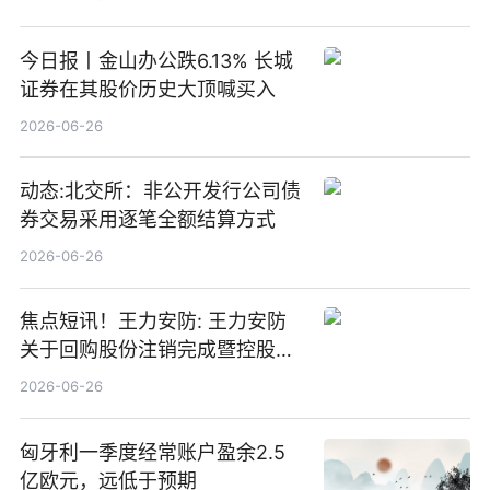
今日报丨金山办公跌6.13% 长城
证券在其股价历史大顶喊买入
2026-06-26
动态:北交所：非公开发行公司债
券交易采用逐笔全额结算方式
2026-06-26
焦点短讯！王力安防: 王力安防
关于回购股份注销完成暨控股股
东及其一致行动人权益被动增加
2026-06-26
触及1%刻度及5%刻度的提示性
公告
匈牙利一季度经常账户盈余2.5
亿欧元，远低于预期