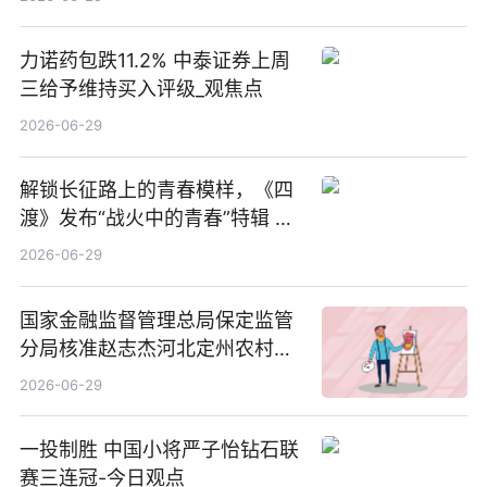
力诺药包跌11.2% 中泰证券上周
三给予维持买入评级_观焦点
2026-06-29
解锁长征路上的青春模样，《四
渡》发布“战火中的青春”特辑 每
日看点
2026-06-29
国家金融监督管理总局保定监管
分局核准赵志杰河北定州农村商
业银行股份有限公司副行长任职
2026-06-29
资格
一投制胜 中国小将严子怡钻石联
赛三连冠-今日观点