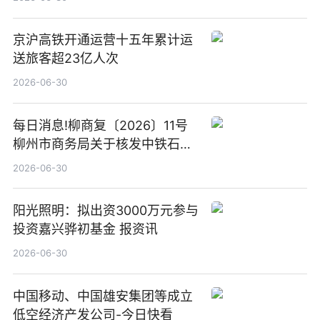
京沪高铁开通运营十五年累计运
送旅客超23亿人次
2026-06-30
每日消息!柳商复〔2026〕11号
柳州市商务局关于核发中铁石化
能源有限公司广西永柳高速桥板
2026-06-30
服务区南区加油站等2座加油站
成品油零售经营批准证书的批复
阳光照明：拟出资3000万元参与
投资嘉兴骅初基金 报资讯
2026-06-30
中国移动、中国雄安集团等成立
低空经济产发公司-今日快看