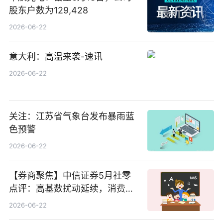
股东户数为129,428
2026-06-22
意大利：高温来袭-速讯
2026-06-22
关注：江苏省气象台发布暴雨蓝
色预警
2026-06-22
【券商聚焦】中信证券5月社零
点评：高基数扰动延续，消费修
复结构性分化
2026-06-22