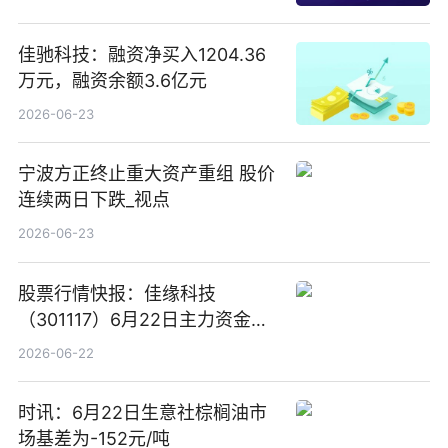
佳驰科技：融资净买入1204.36
万元，融资余额3.6亿元
2026-06-23
宁波方正终止重大资产重组 股价
连续两日下跌_视点
2026-06-23
股票行情快报：佳缘科技
（301117）6月22日主力资金净
卖出1416.44万元_今日精选
2026-06-22
时讯：6月22日生意社棕榈油市
场基差为-152元/吨