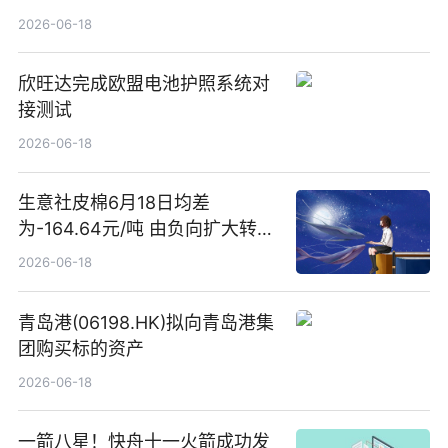
万港元至1600万港元 同比扭亏
2026-06-18
为盈-每日简讯
欣旺达完成欧盟电池护照系统对
接测试
2026-06-18
生意社皮棉6月18日均差
为-164.64元/吨 由负向扩大转为
缩小
2026-06-18
青岛港(06198.HK)拟向青岛港集
团购买标的资产
2026-06-18
一箭八星！快舟十一火箭成功发