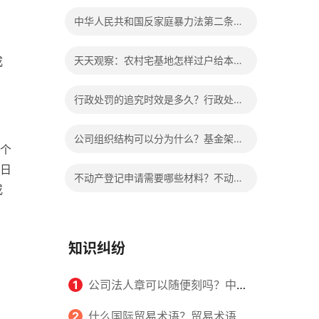
个人的婚姻吗？
中华人民共和国反家庭暴力法第二条的
内容是什么？冷暴力指的都有哪些内
成
天天观察：农村宅基地怎样过户给本村
容？
人？老人去世后宅基地归谁？
行政处罚的追究时效是多久？行政处罚
的方式有哪些？
公司组织结构可以分为什么？基金架构
个
与组织结构设计的内容是什么？
日
不动产登记申请需要哪些材料？不动产
或
证和房产证是一样的吗？|全球热点
知识纠纷
1
公司法人章可以随便刻吗？中华
人民共和国公司法第三条的内容是什
2
什么国际贸易术语？贸易术语在