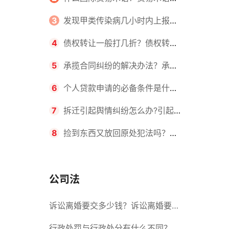
么？ 天天热闻
国际贸易中起着积极的作用主要表现
3
发现甲类传染病几小时内上报？
在哪几个方面？_视点
工作期间得了传染病算不算工伤？
4
债权转让一般打几折？债权转让
合法吗？
5
承揽合同纠纷的解决办法？承揽
合同质保期一般多长时间？|环球看
6
个人贷款申请的必备条件是什
点
么？申请贷款的流程是什么？
7
拆迁引起舆情纠纷怎么办?引起征
地拆迁纠纷的原因有哪些?
8
捡到东西又放回原处犯法吗？捡
到东西又扔了需要赔偿吗？
公司法
诉讼离婚要交多少钱？诉讼离婚要多
久才能离婚？ 今日热闻
行政处罚与行政处分有什么不同？行