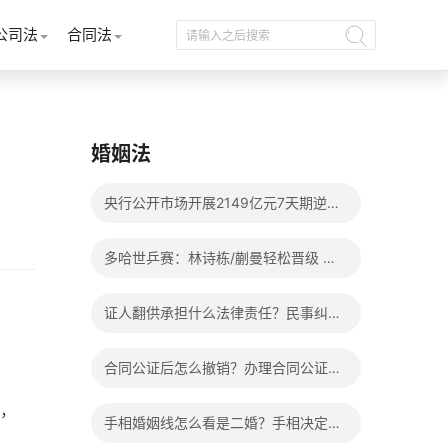
公司法
合同法
婚姻法
央行公开市场开展2149亿元7天期逆回
购操作
多哈世乒赛：林诗栋/蒯曼轻松晋级 混
双8强赛将上演两场中日对决
证人翻供承担什么法律责任？民事纠纷
亲戚可以作证吗？_每日头条
合同公证后怎么撤销？办理合同公证需
要十五个工作日吗？ 天天观焦点
，
手相婚姻线怎么看是二婚？手相决定一