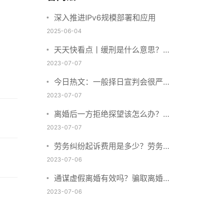
深入推进IPv6规模部署和应用
2025-06-04
天天快看点丨缓刑是什么意思？缓
刑需要坐牢吗？
2023-07-07
今日热文：一般择日宣判会很严重
吗？择日宣判会提前通知吗？
2023-07-07
离婚后一方拒绝探望该怎么办？离
婚拒绝探视会怎么样？ 当前简讯
2023-07-07
劳务纠纷起诉费用是多少？劳务合
同纠纷的诉讼费由谁承担？
2023-07-06
通谋虚假离婚有效吗？骗取离婚证
是违法行为吗？
2023-07-06