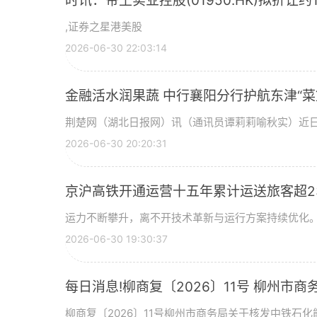
时讯：帝王实业控股(01950.HK)拟折让约
,证券之星港美股
2026-06-30 22:03:14
金融活水润果蔬 中行襄阳分行护航东津“菜
荆楚网（湖北日报网）讯（通讯员谭莉莉喻秋实）近
2026-06-30 20:20:31
京沪高铁开通运营十五年累计运送旅客超2
运力不断攀升，离不开技术革新与运行方案持续优化。
2026-06-30 19:30:37
每日消息!柳商复〔2026〕11号 柳州
区南区加油站等2座加油站成品油零售经营
柳商复〔2026〕11号柳州市商务局关于核发中铁石