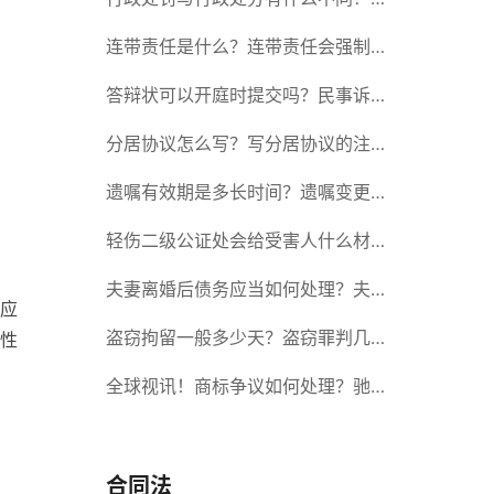
政处罚记入档案吗？
连带责任是什么？连带责任会强制执
行吗？
答辩状可以开庭时提交吗？民事诉讼
答辩期限是多久？-当前短讯
分居协议怎么写？写分居协议的注意
事项有哪些？
遗嘱有效期是多长时间？遗嘱变更受
益人有效吗？|当前热讯
轻伤二级公证处会给受害人什么材
料？轻伤二级赔了钱还要坐牢吗？_
夫妻离婚后债务应当如何处理？夫妻
应
全球速读
离婚债务分割书面协议怎么写？
盗窃拘留一般多少天？盗窃罪判几
性
年？ 全球速读
全球视讯！商标争议如何处理？驰名
商标保护的期限是如何规定的？
合同法