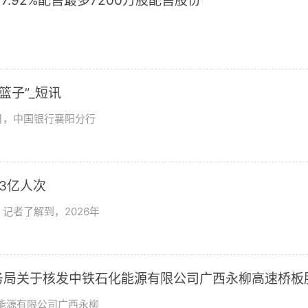
17.92%配售最多7200万股配售股份
篮子”_短讯
日，中国银行襄阳分行
3亿人次
记者了解到，2026年
市商务局关于核发中铁石化能源有限公司广西永柳高速桥板
批准证书的批复
化能源有限公司广西永柳