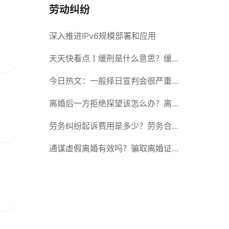
劳动纠纷
深入推进IPv6规模部署和应用
天天快看点丨缓刑是什么意思？缓刑
需要坐牢吗？
今日热文：一般择日宣判会很严重
吗？择日宣判会提前通知吗？
离婚后一方拒绝探望该怎么办？离婚
拒绝探视会怎么样？ 当前简讯
劳务纠纷起诉费用是多少？劳务合同
纠纷的诉讼费由谁承担？
通谋虚假离婚有效吗？骗取离婚证是
违法行为吗？