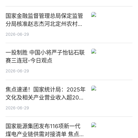
国家金融监督管理总局保定监管
分局核准赵志杰河北定州农村商
业银行股份有限公司副行长任职
2026-06-29
资格
一投制胜 中国小将严子怡钻石联
赛三连冠-今日观点
2026-06-29
焦点速递！国家统计局：2025年
文化及相关产业营业收入超20万
亿元
2026-06-29
国家能源集团发布116项新一代
煤电产业链供需对接清单 焦点滚