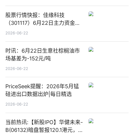
股票行情快报：佳缘科技
（301117）6月22日主力资金净
卖出1416.44万元_今日精选
2026-06-22
时讯：6月22日生意社棕榈油市
场基差为-152元/吨
2026-06-22
PriceSeek提醒：2026年5月锰
硅进出口数据出炉|每日精选
2026-06-22
当前热讯:【新股IPO】华健未来-
B(06132)暗盘暂报120.1港元，