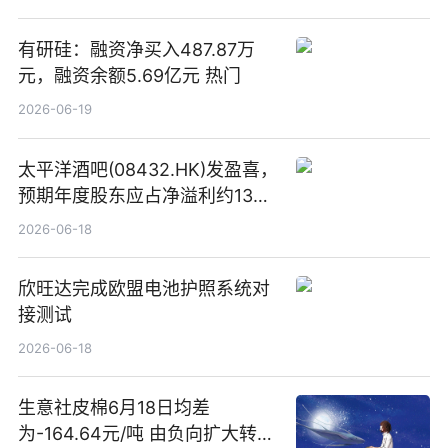
有研硅：融资净买入487.87万
元，融资余额5.69亿元 热门
2026-06-19
太平洋酒吧(08432.HK)发盈喜，
预期年度股东应占净溢利约1300
万港元至1600万港元 同比扭亏
2026-06-18
为盈-每日简讯
欣旺达完成欧盟电池护照系统对
接测试
2026-06-18
生意社皮棉6月18日均差
为-164.64元/吨 由负向扩大转为