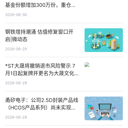
基金份额增加300万份，重仓股
芯原股份、寒武纪、澜起科技_快
2026-06-30
讯
钢铁增持潮涌 估值修复窗口开
启|微动态
2026-06-29
*ST大晟将撤销退市风险警示 7
月1日起复牌并更名为大晟文化
今日视点
2026-06-29
甬矽电子：公司2.5D封装产品线
（HCOS产品系列）尚未实现量
产 速看
2026-06-29