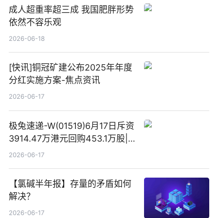
成人超重率超三成 我国肥胖形势
依然不容乐观
2026-06-18
[快讯]铜冠矿建公布2025年年度
分红实施方案-焦点资讯
2026-06-17
极兔速递-W(01519)6月17日斥资
3914.47万港元回购453.1万股|
焦点快报
2026-06-17
【氯碱半年报】存量的矛盾如何
解决？
2026-06-17