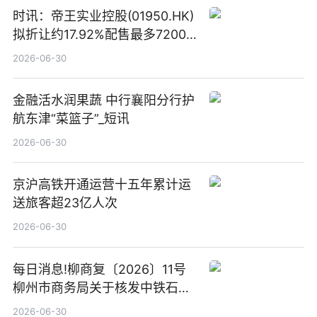
时讯：帝王实业控股(01950.HK)
拟折让约17.92%配售最多7200
万股配售股份
2026-06-30
金融活水润果蔬 中行襄阳分行护
航东津“菜篮子”_短讯
2026-06-30
京沪高铁开通运营十五年累计运
送旅客超23亿人次
2026-06-30
每日消息!柳商复〔2026〕11号
柳州市商务局关于核发中铁石化
能源有限公司广西永柳高速桥板
2026-06-30