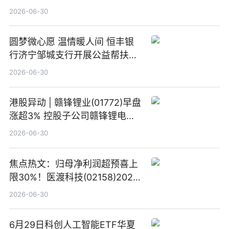
炎适应症III期临床试验达到主要
2026-06-30
终点
圆梦微心愿 温情暖人间 恒丰银
行济宁邹城支行开展公益帮扶活
动-观热点
2026-06-30
港股异动 | 赣锋锂业(01772)早盘
涨超3% 控股子公司赣锋锂电完
成20亿元增资扩股
2026-06-30
焦点热文：归母净利润超预喜上
限30%！医渡科技(02158)2026
财年扭亏为盈，经营性现金流转
2026-06-30
正
6月29日科创人工智能ETF华夏