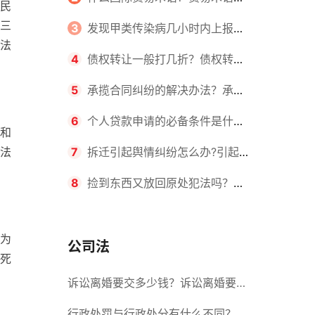
民
三
么？ 天天热闻
国际贸易中起着积极的作用主要表现
3
发现甲类传染病几小时内上报？
法
在哪几个方面？_视点
工作期间得了传染病算不算工伤？
4
债权转让一般打几折？债权转让
合法吗？
5
承揽合同纠纷的解决办法？承揽
合同质保期一般多长时间？|环球看
6
个人贷款申请的必备条件是什
和
法
点
么？申请贷款的流程是什么？
7
拆迁引起舆情纠纷怎么办?引起征
地拆迁纠纷的原因有哪些?
8
捡到东西又放回原处犯法吗？捡
到东西又扔了需要赔偿吗？
为
公司法
死
诉讼离婚要交多少钱？诉讼离婚要多
久才能离婚？ 今日热闻
行政处罚与行政处分有什么不同？行