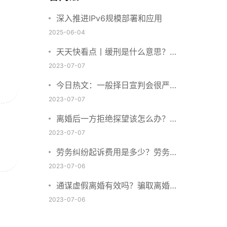
深入推进IPv6规模部署和应用
2025-06-04
天天快看点丨缓刑是什么意思？缓
刑需要坐牢吗？
2023-07-07
今日热文：一般择日宣判会很严重
吗？择日宣判会提前通知吗？
2023-07-07
离婚后一方拒绝探望该怎么办？离
婚拒绝探视会怎么样？ 当前简讯
2023-07-07
劳务纠纷起诉费用是多少？劳务合
同纠纷的诉讼费由谁承担？
2023-07-06
通谋虚假离婚有效吗？骗取离婚证
是违法行为吗？
2023-07-06