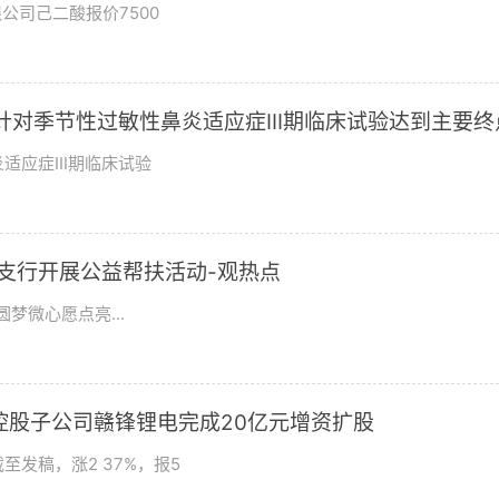
公司己二酸报价7500
03针对季节性过敏性鼻炎适应症III期临床试验达到主要终
适应症III期临床试验
城支行开展公益帮扶活动-观热点
梦微心愿点亮...
3% 控股子公司赣锋锂电完成20亿元增资扩股
截至发稿，涨2 37%，报5