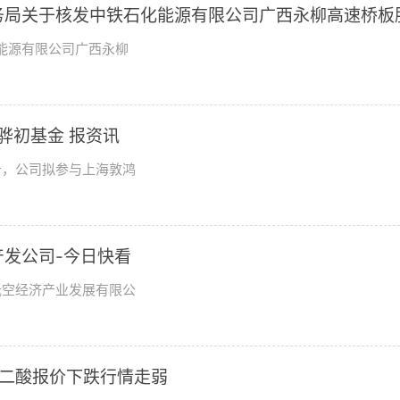
市商务局关于核发中铁石化能源有限公司广西永柳高速桥板
批准证书的批复
化能源有限公司广西永柳
骅初基金 报资讯
公告，公司拟参与上海敦鸿
发公司-今日快看
低空经济产业发展有限公
东己二酸报价下跌行情走弱