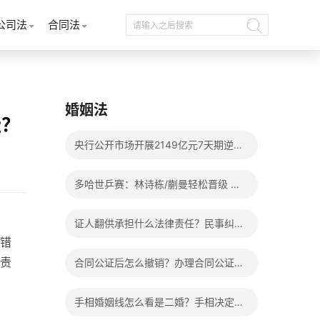
公司法
合同法
婚姻法
些？
央行公开市场开展2149亿元7天期逆回
购操作
多哈世乒赛：林诗栋/蒯曼轻松晋级 混
双8强赛将上演两场中日对决
证人翻供承担什么法律责任？民事纠纷
错
亲戚可以作证吗？_每日头条
责
合同公证后怎么撤销？办理合同公证需
要十五个工作日吗？ 天天观焦点
手相婚姻线怎么看是二婚？手相决定一