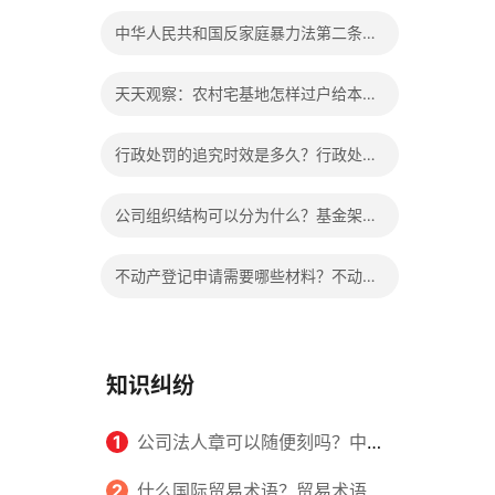
个人的婚姻吗？
中华人民共和国反家庭暴力法第二条的
内容是什么？冷暴力指的都有哪些内
天天观察：农村宅基地怎样过户给本村
容？
人？老人去世后宅基地归谁？
行政处罚的追究时效是多久？行政处罚
的方式有哪些？
公司组织结构可以分为什么？基金架构
与组织结构设计的内容是什么？
不动产登记申请需要哪些材料？不动产
证和房产证是一样的吗？|全球热点
知识纠纷
1
公司法人章可以随便刻吗？中华
人民共和国公司法第三条的内容是什
2
什么国际贸易术语？贸易术语在