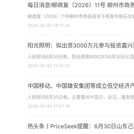
每日消息!柳商复〔2026〕11号 柳州
区南区加油站等2座加油站成品油零售经营
柳商复〔2026〕11号柳州市商务局关于核发中铁石
2026-06-30 18:17:35
阳光照明：拟出资3000万元参与投资嘉兴
人民财讯6月30日电，阳光照明(600261)6月30日
2026-06-30 17:10:13
中国移动、中国雄安集团等成立低空经济产
人民财讯6月30日电，企查查APP显示，近日，雄安
2026-06-30 17:07:16
热头条丨PriceSeek提醒：6月30日山