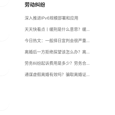
劳动纠纷
深入推进IPv6规模部署和应用
天天快看点丨缓刑是什么意思？缓刑
需要坐牢吗？
今日热文：一般择日宣判会很严重
吗？择日宣判会提前通知吗？
离婚后一方拒绝探望该怎么办？离婚
拒绝探视会怎么样？ 当前简讯
劳务纠纷起诉费用是多少？劳务合同
纠纷的诉讼费由谁承担？
通谋虚假离婚有效吗？骗取离婚证是
违法行为吗？