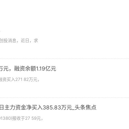
讯
想创投消息，近日，求
万元，融资余额1.19亿元
资买入271 82万元，
日主力资金净买入385.83万元_头条焦点
380)报收于27 59元，