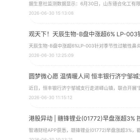
据生意社监测数据显示：6月30日，山东德合化工有限
2026-06-30 15:13:08
观天下！天辰生物-B盘中涨超6% LP-0
天辰生物-B盘中涨超6%LP-003针对季节性过敏性鼻炎
2026-06-30 12:25:09
圆梦微心愿 温情暖人间 恒丰银行济宁邹
近日，恒丰银行济宁邹城支行走进峄山镇，联合开展“圆
2026-06-30 11:15:12
港股异动 | 赣锋锂业(01772)早盘涨超
智通财经APP获悉，赣锋锂业(01772)早盘涨超3%，
2026-06-30 10:13:21