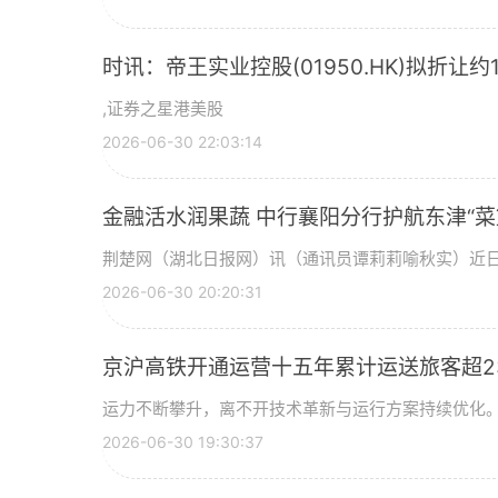
时讯：帝王实业控股(01950.HK)拟折让约
,证券之星港美股
2026-06-30 22:03:14
金融活水润果蔬 中行襄阳分行护航东津“菜
荆楚网（湖北日报网）讯（通讯员谭莉莉喻秋实）近
2026-06-30 20:20:31
京沪高铁开通运营十五年累计运送旅客超2
运力不断攀升，离不开技术革新与运行方案持续优化。
2026-06-30 19:30:37