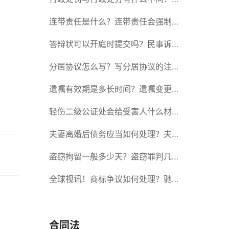
政处罚记入档案吗？
连带责任是什么？连带责任会强制执
行吗？
答辩状可以开庭时提交吗？民事诉讼
答辩期限是多久？-当前短讯
分居协议怎么写？写分居协议的注意
事项有哪些？
遗嘱有效期是多长时间？遗嘱变更受
益人有效吗？|当前热讯
轻伤二级公证处会给受害人什么材
料？轻伤二级赔了钱还要坐牢吗？_
夫妻离婚后债务应当如何处理？夫妻
全球速读
离婚债务分割书面协议怎么写？
盗窃拘留一般多少天？盗窃罪判几
年？ 全球速读
全球视讯！商标争议如何处理？驰名
商标保护的期限是如何规定的？
合同法