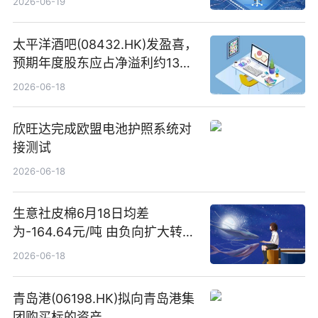
2026-06-19
太平洋酒吧(08432.HK)发盈喜，
预期年度股东应占净溢利约1300
万港元至1600万港元 同比扭亏
2026-06-18
为盈-每日简讯
欣旺达完成欧盟电池护照系统对
接测试
2026-06-18
生意社皮棉6月18日均差
为-164.64元/吨 由负向扩大转为
缩小
2026-06-18
青岛港(06198.HK)拟向青岛港集
团购买标的资产