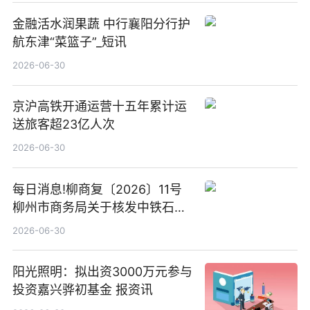
金融活水润果蔬 中行襄阳分行护
航东津“菜篮子”_短讯
2026-06-30
京沪高铁开通运营十五年累计运
送旅客超23亿人次
2026-06-30
每日消息!柳商复〔2026〕11号
柳州市商务局关于核发中铁石化
能源有限公司广西永柳高速桥板
2026-06-30
服务区南区加油站等2座加油站
成品油零售经营批准证书的批复
阳光照明：拟出资3000万元参与
投资嘉兴骅初基金 报资讯