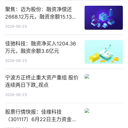
聚焦：迈为股份：融资净偿还
2668.12万元，融资余额15.13亿
元
2026-06-23
佳驰科技：融资净买入1204.36
万元，融资余额3.6亿元
2026-06-23
宁波方正终止重大资产重组 股价
连续两日下跌_视点
2026-06-23
股票行情快报：佳缘科技
（301117）6月22日主力资金净
卖出1416.44万元_今日精选