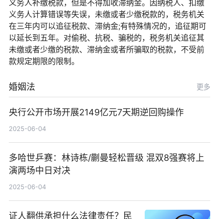
义务人补缴税款，但是不得加收滞纳金。因纳税人、扣缴
义务人计算错误等失误，未缴或者少缴税款的，税务机关
在三年内可以追征税款、滞纳金;有特殊情况的，追征期可
以延长到五年。对偷税、抗税、骗税的，税务机关追征其
未缴或者少缴的税款、滞纳金或者所骗取的税款，不受前
款规定期限的限制。
婚姻法
更多
央行公开市场开展2149亿元7天期逆回购操作
2025-06-04
多哈世乒赛：林诗栋/蒯曼轻松晋级 混双8强赛将上
演两场中日对决
2025-06-04
证人翻供承担什么法律责任？民