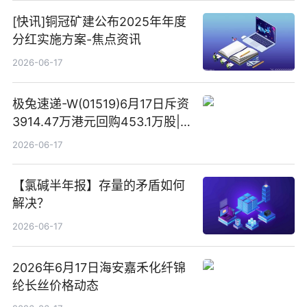
[快讯]铜冠矿建公布2025年年度
分红实施方案-焦点资讯
2026-06-17
极兔速递-W(01519)6月17日斥资
3914.47万港元回购453.1万股|
焦点快报
2026-06-17
【氯碱半年报】存量的矛盾如何
解决？
2026-06-17
2026年6月17日海安嘉禾化纤锦
纶长丝价格动态