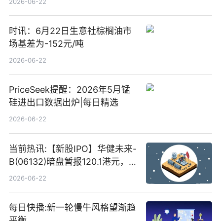
2026-06-22
时讯：6月22日生意社棕榈油市
场基差为-152元/吨
2026-06-22
PriceSeek提醒：2026年5月锰
硅进出口数据出炉|每日精选
2026-06-22
当前热讯:【新股IPO】华健未来-
B(06132)暗盘暂报120.1港元，
较招股价高46.82%
2026-06-22
每日快播:新一轮慢牛风格望渐趋
平衡