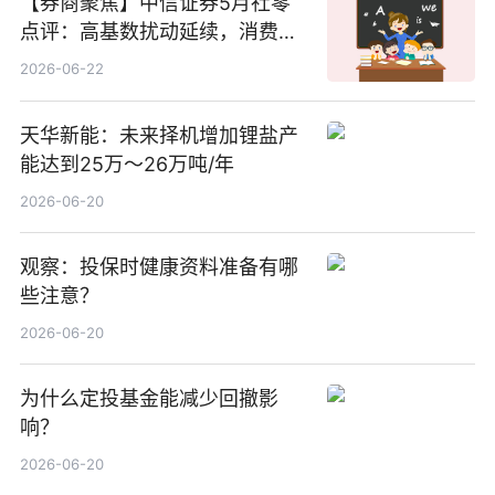
【券商聚焦】中信证券5月社零
点评：高基数扰动延续，消费修
复结构性分化
2026-06-22
天华新能：未来择机增加锂盐产
能达到25万～26万吨/年
2026-06-20
观察：投保时健康资料准备有哪
些注意？
2026-06-20
为什么定投基金能减少回撤影
响？
2026-06-20