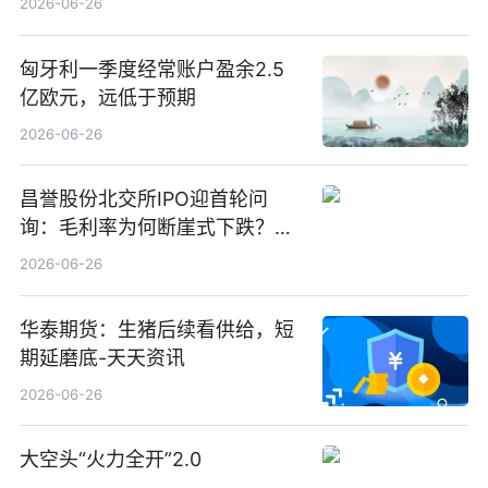
2026-06-26
触及1%刻度及5%刻度的提示性
公告
匈牙利一季度经常账户盈余2.5
亿欧元，远低于预期
2026-06-26
昌誉股份北交所IPO迎首轮问
询：毛利率为何断崖式下跌？业
绩增长是否可持续？关联方是否
2026-06-26
存利益输送？|最新消息
华泰期货：生猪后续看供给，短
期延磨底-天天资讯
2026-06-26
大空头“火力全开”2.0