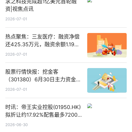
求之科技完成超1亿美元首轮融
资|视焦点讯
2026-07-01
热点聚焦：三友医疗：融资净偿
还425.35万元，融资余额1.19亿
元
2026-07-01
股票行情快报：挖金客
（301380）6月30日主力资金净
买入385.83万元_头条焦点
2026-07-01
时讯：帝王实业控股(01950.HK)
拟折让约17.92%配售最多7200
万股配售股份
2026-06-30