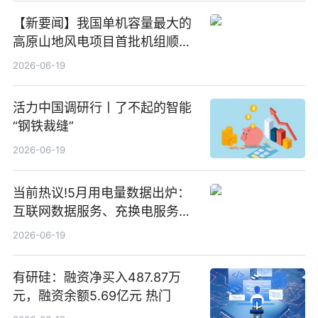
【新要闻】我国单机容量最大的
高原山地风电项目首批机组顺利
并网发电
2026-06-19
活力中国调研行丨了不起的智能
“钢铁裁缝”
2026-06-19
当前热议!5月用电量数据出炉：
互联网数据服务、充换电服务增
速大幅领跑
2026-06-19
有研硅：融资净买入487.87万
元，融资余额5.69亿元 热门