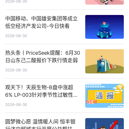
2026-06-30
中国移动、中国雄安集团等成立
低空经济产发公司-今日快看
2026-06-30
热头条丨PriceSeek提醒：6月30
日山东己二酸报价下跌行情走弱
2026-06-30
观天下！天辰生物-B盘中涨超
6% LP-003针对季节性过敏性鼻
炎适应症III期临床试验达到主要
2026-06-30
终点
圆梦微心愿 温情暖人间 恒丰银