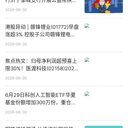
行济宁邹城支行开展公益帮扶活
动-观热点
2026-06-30
港股异动 | 赣锋锂业(01772)早盘
涨超3% 控股子公司赣锋锂电完
成20亿元增资扩股
2026-06-30
焦点热文：归母净利润超预喜上
限30%！医渡科技(02158)2026
财年扭亏为盈，经营性现金流转
2026-06-30
正
6月29日科创人工智能ETF华夏
基金份额增加300万份，重仓股
芯原股份、寒武纪、澜起科技_快
2026-06-30
讯