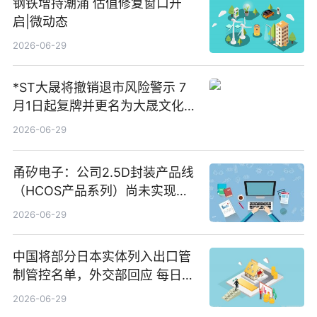
钢铁增持潮涌 估值修复窗口开
启|微动态
2026-06-29
*ST大晟将撤销退市风险警示 7
月1日起复牌并更名为大晟文化
今日视点
2026-06-29
甬矽电子：公司2.5D封装产品线
（HCOS产品系列）尚未实现量
产 速看
2026-06-29
中国将部分日本实体列入出口管
制管控名单，外交部回应 每日速
递
2026-06-29